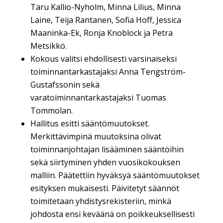
Taru Kallio-Nyholm, Minna Lilius, Minna
Laine, Teija Rantanen, Sofia Hoff, Jessica
Maaninka-Ek, Ronja Knoblock ja Petra
Metsikkö.
Kokous valitsi ehdollisesti varsinaiseksi
toiminnantarkastajaksi Anna Tengström-
Gustafssonin sekä
varatoiminnantarkastajaksi Tuomas
Tommolan.
Hallitus esitti sääntömuutokset.
Merkittävimpinä muutoksina olivat
toiminnanjohtajan lisääminen sääntöihin
sekä siirtyminen yhden vuosikokouksen
malliin. Päätettiin hyväksyä sääntömuutokset
esityksen mukaisesti. Päivitetyt säännöt
toimitetaan yhdistysrekisteriin, minkä
johdosta ensi keväänä on poikkeuksellisesti