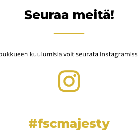
Seuraa meitä!
Joukkueen kuulumisia voit seurata
instagramiss
#fscmajesty