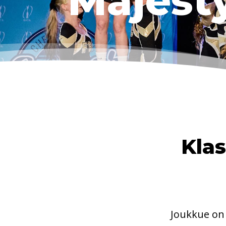
Majest
Klas
Joukkue on t