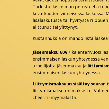
Tarkistuslaskelman perusteella tehd
kevätkauden viimeisessä laskussa. M
lisälaskutusta tai hyvitystä riippue
alittunut tai ylittynyt.
Kustannuksia on mahdollista laskea 
Jäsenmaksu 60€
/ kalenterivuosi l
ensimmäisen laskun yhteydessä vanhoi
urheilijoita jäsenmaksu ja
liittymis
ensimmäisen laskun yhteydessä.
Liittymismaksuun sisältyy seuran t
liittymismaksu on maksettu. Valmen
cheer.fi -myymälästä.