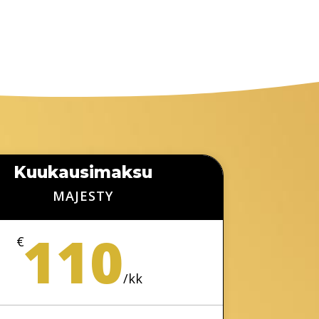
Kuukausimaksu
MAJESTY
110
€
/
kk