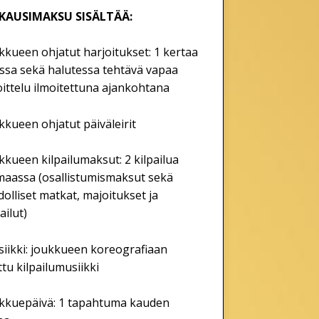
KAUSIMAKSU SISÄLTÄÄ:
ukkueen ohjatut harjoitukset: 1 kertaa
ossa sekä halutessa tehtävä vapaa
oittelu ilmoitettuna ajankohtana
ukkueen ohjatut päiväleirit
ukkueen kilpailumaksut: 2 kilpailua
maassa (osallistumismaksut sekä
olliset matkat, majoitukset ja
ailut)
siikki: joukkueen koreografiaan
ttu kilpailumusiikki
ukkuepäivä: 1 tapahtuma kauden