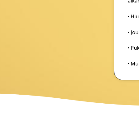
aika
• Hiu
• Jo
• Pu
• Muu