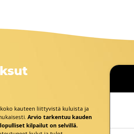
ksut
koko kauteen liittyvistä kuluista ja
mukaisesti.
Arvio tarkentuu kauden
pulliset kilpailut on selvillä.
teutuneet kulut ja tulot.