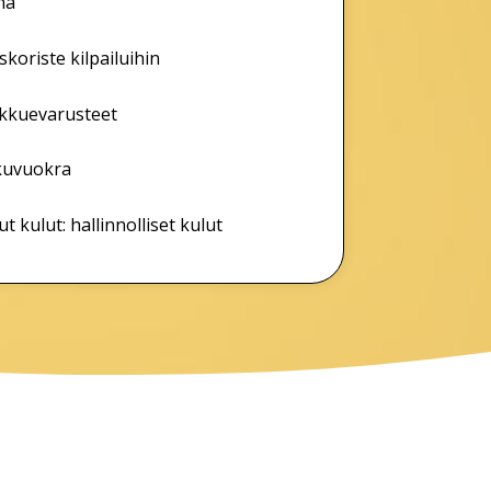
na
skoriste kilpailuihin
ukkuevarusteet
kuvuokra
t kulut: hallinnolliset kulut