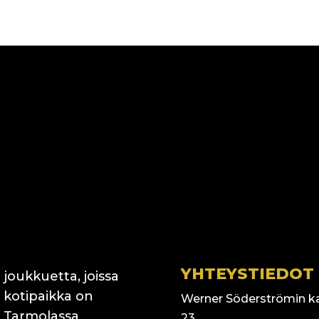
YHTEYSTIEDOT
 joukkuetta, joissa
 kotipaikka on
Werner Söderströmin k
 Tarmolassa
23,