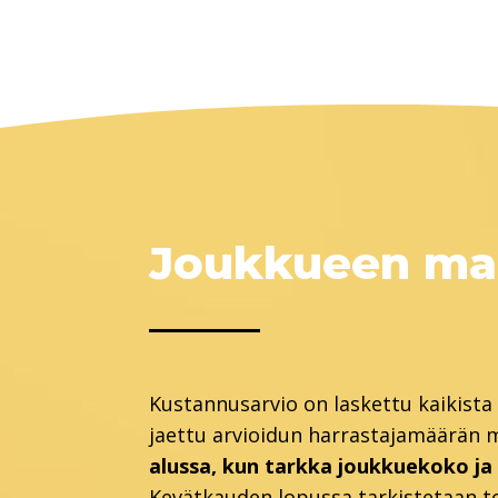
Joukkueen ma
Kustannusarvio on laskettu kaikista 
jaettu arvioidun harrastajamäärän 
alussa, kun tarkka joukkuekoko ja lo
Kevätkauden lopussa tarkistetaan to