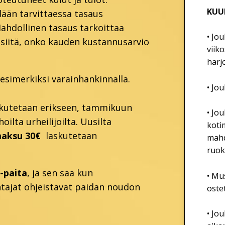
KUU
ään tarvittaessa tasaus
ahdollinen tasaus tarkoittaa
• Jo
n siitä, onko kauden kustannusarvio
viik
harj
esimerkiksi varainhankinnalla.
• Jo
askutetaan erikseen, tammikuun
• Jo
lta urheilijoilta. Uusilta
koti
maksu 30€
laskutetaan
mahd
ruok
-paita
, ja sen saa kun
• Mu
tajat ohjeistavat paidan noudon
oste
• Jo