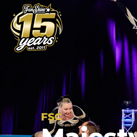
A
FSC