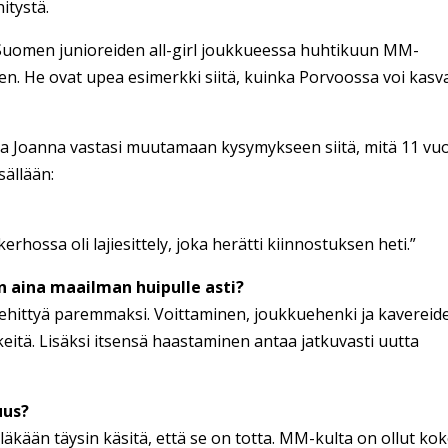
itystä.
 Suomen junioreiden all-girl joukkueessa huhtikuun MM-
en. He ovat upea esimerkki siitä, kuinka Porvoossa voi kasv
va Joanna vastasi muutamaan kysymykseen siitä, mitä 11 vu
sällään:
kerhossa oli lajiesittely, joka herätti kiinnostuksen heti.”
 aina maailman huipulle asti?
i kehittyä paremmaksi. Voittaminen, joukkuehenki ja kavereid
itä. Lisäksi itsensä haastaminen antaa jatkuvasti uutta
uus?
läkään täysin käsitä, että se on totta. MM-kulta on ollut ko