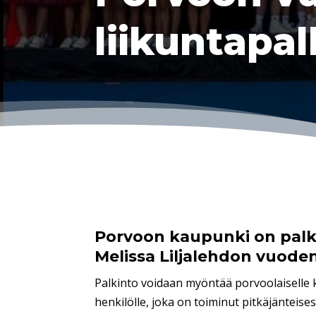
liikuntapal
Porvoon kaupunki on palki
Melissa Liljalehdon vuoden
Palkinto voidaan myöntää porvoolaiselle kil
henkilölle, joka on toiminut pitkäjänteises