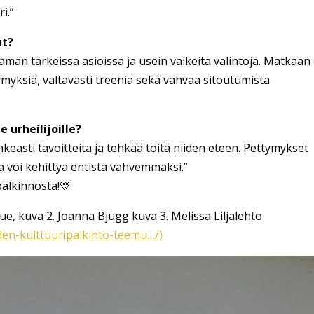
i.”
ut?
män tärkeissä asioissa ja usein vaikeita valintoja. Matkaan
myksiä, valtavasti treeniä sekä vahvaa sitoutumista
e urheilijoille?
easti tavoitteita ja tehkää töitä niiden eteen. Pettymykset
a voi kehittyä entistä vahvemmaksi.”
palkinnosta!💛
e, kuva 2. Joanna Bjugg kuva 3. Melissa Liljalehto
den-kulttuuripalkinto-teemu…/)