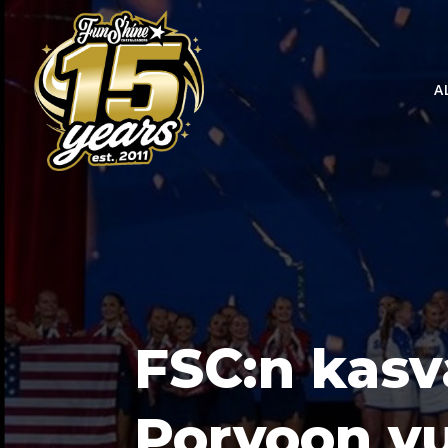
A
FSC:n kasva
Porvoon v