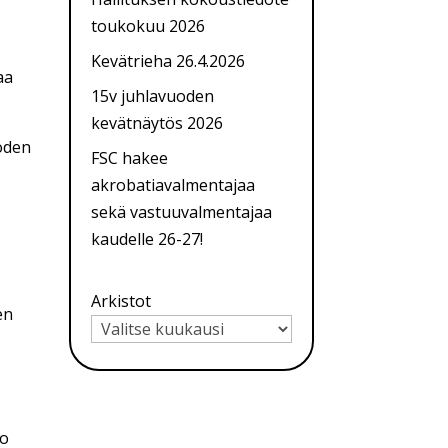
toukokuu 2026
Kevätrieha 26.4.2026
aa
15v juhlavuoden
kevätnäytös 2026
oden
FSC hakee
akrobatiavalmentajaa
sekä vastuuvalmentajaa
kaudelle 26-27!
Arkistot
en
ko