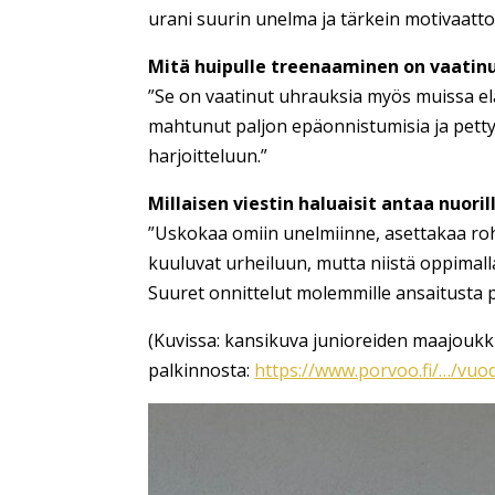
urani suurin unelma ja tärkein motivaattor
Mitä huipulle treenaaminen on vaatin
”Se on vaatinut uhrauksia myös muissa elä
mahtunut paljon epäonnistumisia ja petty
harjoitteluun.”
Millaisen viestin haluaisit antaa nuorill
”Uskokaa omiin unelmiinne, asettakaa rohk
kuuluvat urheiluun, mutta niistä oppimall
Suuret onnittelut molemmille ansaitusta 
(Kuvissa: kansikuva junioreiden maajoukku
palkinnosta:
https://www.porvoo.fi/…/vuo