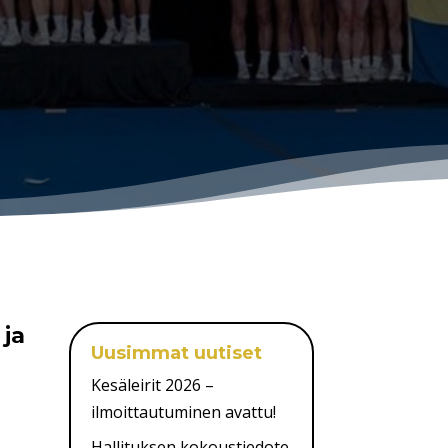
 ja
Uusimmat uutiset
Kesäleirit 2026 –
ilmoittautuminen avattu!
Hallituksen kokoustiedote