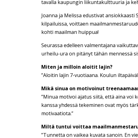
tavalla kaupungin liikuntakulttuuria ja keh
Joanna ja Melissa edustivat ansiokkaasti
kilpailuissa, voittaen maailmanmestaruud
kohti maailman huippua!
Seurassa edelleen valmentajana vaikutta
urheilu-ura on pitänyt tähän mennessä si
Miten ja milloin aloitit lajin?
”Aloitin lajin 7-vuotiaana. Koulun iltapäivä
Mikä sinua on motivoinut treenaamaan
”Minua motivoi ajatus siitä, että aina vo
kanssa yhdessä tekeminen ovat myös tärke
motivaatiota.”
Miltä tuntui voittaa maailmanmestar
”Tunnetta on vaikea kuvata sanoin. En vie