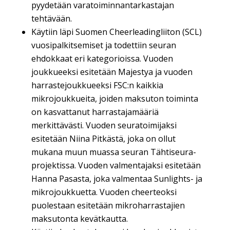
pyydetään varatoiminnantarkastajan
tehtävään.
Käytiin läpi Suomen Cheerleadingliiton (SCL)
vuosipalkitsemiset ja todettiin seuran
ehdokkaat eri kategorioissa. Vuoden
joukkueeksi esitetään Majestya ja vuoden
harrastejoukkueeksi FSC:n kaikkia
mikrojoukkueita, joiden maksuton toiminta
on kasvattanut harrastajamääriä
merkittävästi. Vuoden seuratoimijaksi
esitetään Niina Pitkästä, joka on ollut
mukana muun muassa seuran Tähtiseura-
projektissa. Vuoden valmentajaksi esitetään
Hanna Pasasta, joka valmentaa Sunlights- ja
mikrojoukkuetta. Vuoden cheerteoksi
puolestaan esitetään mikroharrastajien
maksutonta kevätkautta.