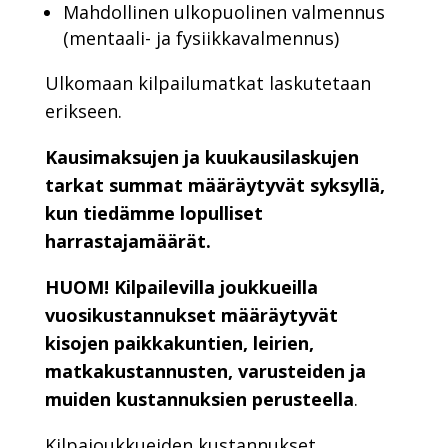
Mahdollinen ulkopuolinen valmennus
(mentaali- ja fysiikkavalmennus)
Ulkomaan kilpailumatkat laskutetaan
erikseen.
Kausimaksujen ja kuukausilaskujen
tarkat summat määräytyvät syksyllä,
kun tiedämme lopulliset
harrastajamäärät.
HUOM! Kilpailevilla joukkueilla
vuosikustannukset määräytyvät
kisojen paikkakuntien, leirien,
matkakustannusten, varusteiden ja
muiden kustannuksien perusteella
.
Kilpajoukkueiden kustannukset