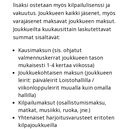
lisäksi ostetaan myös kilpailulisenssi ja
vakuutus. Joukkueen kaikki jäsenet, myös
varajäsenet maksavat joukkueen maksut.
Joukkueilta kuukausittain laskutettavat
summat sisältävät:
Kausimaksun (sis. ohjatut
valmennuskerrat joukkueen tason
mukaisesti 1-4 kertaa viikossa)
Joukkuekohtaisen maksun (joukkueen
leirit: päiväleirit Loistohallilla /
viikonloppuleirit muualla kuin omalla
hallilla)
Kilpailumaksut (osallistumismaksu,
matkat, musiikki, ruoka, jne.)
Yhtenäiset harjoitusvarusteet eritoten
kilpajoukkueilla