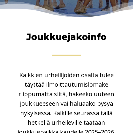
Joukkuejakoinfo
Kaikkien urheilijoiden osalta tulee
täyttää ilmoittautumislomake
riippumatta siitä, hakeeko uuteen
joukkueeseen vai haluaako pysyä
nykyisessä. Kaikille seurassa tällä
hetkellä urheileville taataan
joukkuepaikka kaudelle 2025–2026.