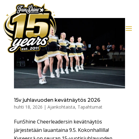
15v juhlavuoden kevätnäytös 2026
huhti 18, 2026
|
Ajankohtaista
,
Tapahtumat
FunShine Cheerleadersin kevätnäytös
järjestetään lauantaina 9.5. Kokonhallilla!
Kyseessä on seuran 15-vuotisjuhlavuoden