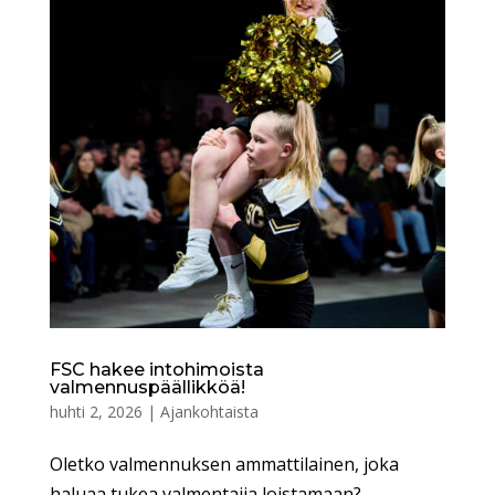
FSC hakee intohimoista
valmennuspäällikköä!
huhti 2, 2026
|
Ajankohtaista
Oletko valmennuksen ammattilainen, joka
haluaa tukea valmentajia loistamaan?