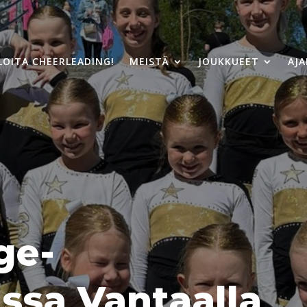
LOITA CHEERLEADING!
MEISTÄ
JOUKKUEET
AJ
ge-
ssa Vantaalla