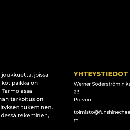
YHTEYSTIEDOT
 joukkuetta, joissa
 kotipaikka on
Werner Söderströmin k
 Tarmolassa
23,
nnan tarkoitus on
Porvoo
ehityksen tukeminen.
toimisto@funshinechee
hdessä tekeminen,
m