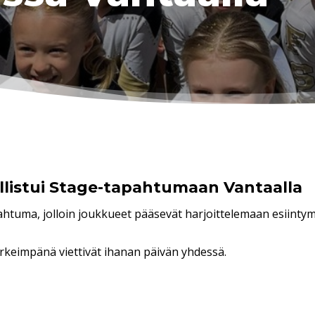
allistui Stage-tapahtumaan Vantaalla
tuma, jolloin joukkueet pääsevät harjoittelemaan esiintym
tärkeimpänä viettivät ihanan päivän yhdessä.