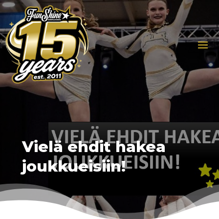
Vielä ehdit hakea
joukkueisiin!